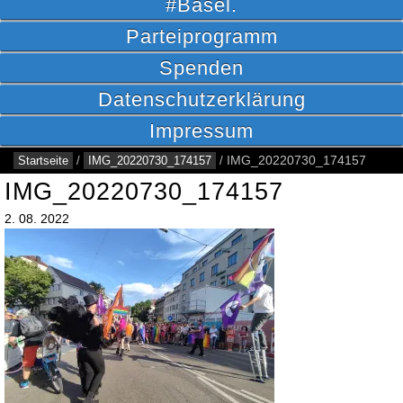
#Basel.
Parteiprogramm
Spenden
Datenschutzerklärung
Impressum
Startseite
/
IMG_20220730_174157
/
IMG_20220730_174157
IMG_20220730_174157
2.
08.
2022