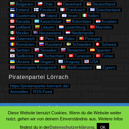
n
Bulgarien
Chile
Dänemark
Deutschland
Estland
Finnland
Frankreich
Griechenland
Guatemala
Island
Israel
Italien
Kanada
Kasachstan
Kolumbien
Kroatien
Lettland
Litauen
Luxemburg
Marokko
Mexiko
Neuseeland
Niederlande
Österreich
Peru
Polen
Portugal
Rumänien
Russland
Schweden
Schweiz
Serbien
Slowakei
Slowenien
Spanien
Südkorea
Tschechien
Tunesien
Türkei
Ukraine
Ungarn
Uruguay
USA
Vereinigtes Königreich
Weißrussland
Zypern
Piratenpartei Lörrach
https://piratenpartei-loerrach.de/
Anmelden
RSS-Feed
Nach oben springen.
Diese Website benutzt Cookies. Wenn du die Website weiter
Zum Beginn des Inhaltes springen.
nutzt, gehen wir von deinem Einverständnis aus. Weitere Infos
Zur Suche springen.
findest du in der
Datenschutzerklärung
.
OK