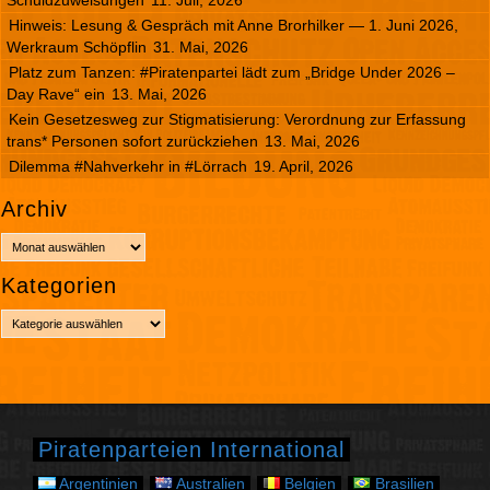
Hinweis: Lesung & Gespräch mit Anne Brorhilker — 1. Juni 2026,
Werkraum Schöpflin
31. Mai, 2026
Platz zum Tanzen: #Piratenpartei lädt zum „Bridge Under 2026 –
Day Rave“ ein
13. Mai, 2026
Kein Gesetzesweg zur Stigmatisierung: Verordnung zur Erfassung
trans* Personen sofort zurückziehen
13. Mai, 2026
Dilemma #Nahverkehr in #Lörrach
19. April, 2026
Archiv
A
r
Kategorien
c
h
K
i
a
v
t
e
g
o
r
Piratenparteien International
i
e
Argentinien
Australien
Belgien
Brasilien