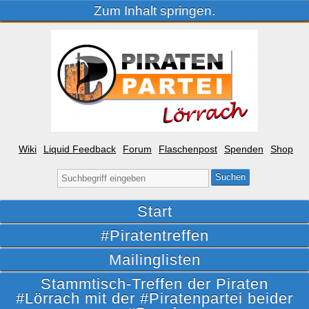
Zum Inhalt springen.
Wiki
Liquid Feedback
Forum
Flaschenpost
Spenden
Shop
Suche
nach:
Start
#Piratentreffen
Mailinglisten
Stammtisch-Treffen der Piraten
#Lörrach mit der #Piratenpartei beider