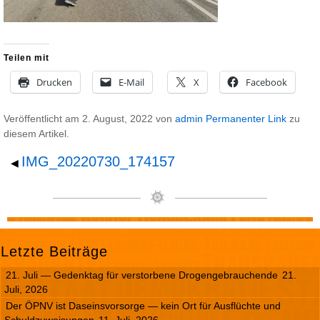
Teilen mit
Drucken
E-Mail
X
Facebook
Veröffentlicht am
2. August, 2022
von
admin
Permanenter Link
zu
diesem Artikel.
IMG_20220730_174157
◀
Letzte Beiträge
21. Juli — Gedenktag für verstorbene Drogengebrauchende
21.
Juli, 2026
Der ÖPNV ist Daseinsvorsorge — kein Ort für Ausflüchte und
Schuldzuweisungen
11. Juli, 2026